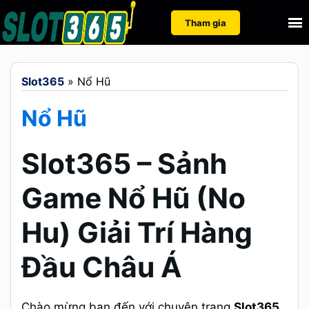
Nhảy
Tìm
Tham gia
đến
kiếm
nội
cho:
dung
Slot365
»
Nổ Hũ
Nổ Hũ
Slot365 – Sảnh
Game Nổ Hũ (No
Hu) Giải Trí Hàng
Đầu Châu Á
Chào mừng bạn đến với chuyên trang
Slot365