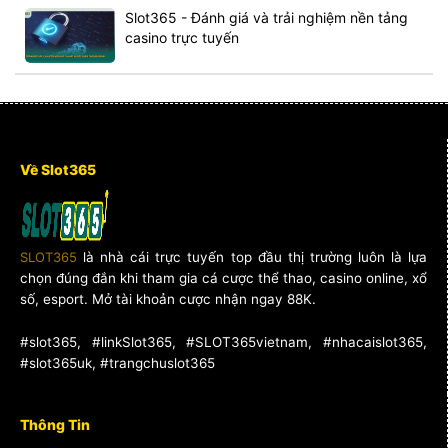
Slot365 - Đánh giá và trải nghiệm nền tảng
casino trực tuyến
Về Slot365
SLOT365
là nhà cái trực tuyến top đầu thị trường luôn là lựa
chọn đúng đắn khi tham gia cá cược thể thao, casino online, xổ
số, esport. Mở tài khoản cược nhận ngay 88K.
#slot365, #linkSlot365, #SLOT365vietnam, #nhacaislot365,
#slot365uk, #trangchuslot365
Thông Tin