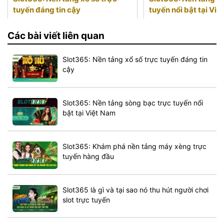
tuyến đáng tin cậy
tuyến nổi bật tại Vi
Các bài viết liên quan
Slot365: Nền tảng xổ số trực tuyến đáng tin
cậy
Slot365: Nền tảng sòng bạc trực tuyến nổi
bật tại Việt Nam
Slot365: Khám phá nền tảng máy xèng trực
tuyến hàng đầu
Slot365 là gì và tại sao nó thu hút người chơi
slot trực tuyến