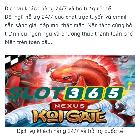
Dịch vụ khách hàng 24/7 và hỗ trợ quốc tế
Đội ngũ hỗ trợ 24/7 qua chat trực tuyến và email,
sẵn sàng giải đáp mọi thắc mắc. Nền tảng cũng hỗ
trợ nhiều ngôn ngữ và phương thức thanh toán phổ
biến trên toàn cầu.
Dịch vụ khách hàng 24/7 và hỗ trợ quốc tế