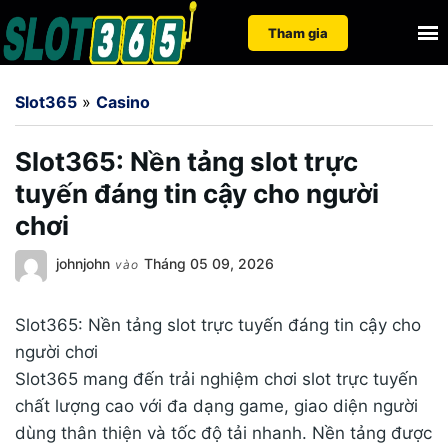
Nhảy
Tìm
Tham gia
đến
kiếm
nội
cho:
Slot365
»
Casino
dung
Slot365: Nền tảng slot trực
tuyến đáng tin cậy cho người
chơi
johnjohn
Tháng 05 09, 2026
vào
Slot365: Nền tảng slot trực tuyến đáng tin cậy cho
người chơi
Slot365 mang đến trải nghiệm chơi slot trực tuyến
chất lượng cao với đa dạng game, giao diện người
dùng thân thiện và tốc độ tải nhanh. Nền tảng được