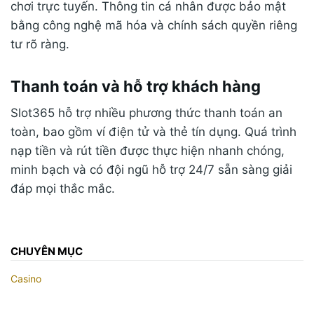
chơi trực tuyến. Thông tin cá nhân được bảo mật
bằng công nghệ mã hóa và chính sách quyền riêng
tư rõ ràng.
Thanh toán và hỗ trợ khách hàng
Slot365 hỗ trợ nhiều phương thức thanh toán an
toàn, bao gồm ví điện tử và thẻ tín dụng. Quá trình
nạp tiền và rút tiền được thực hiện nhanh chóng,
minh bạch và có đội ngũ hỗ trợ 24/7 sẵn sàng giải
đáp mọi thắc mắc.
CHUYÊN MỤC
Casino