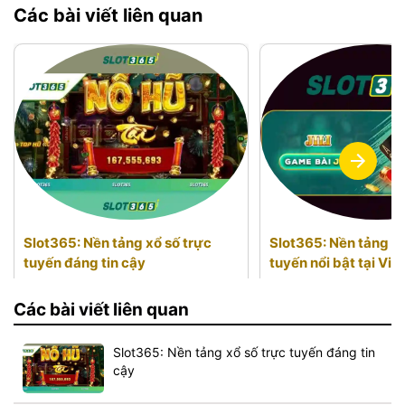
Các bài viết liên quan
Slot365: Nền tảng xổ số trực
Slot365: Nền tảng s
tuyến đáng tin cậy
tuyến nổi bật tại Vi
Các bài viết liên quan
Slot365: Nền tảng xổ số trực tuyến đáng tin
cậy