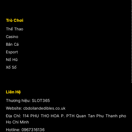
Trò Chơi
Thể Thao
Casino
Bắn Cá
Esport
Nổ Hũ
Xổ Số
Liên Hệ
Thương hiệu: SLOT365
Website:
cbdoilandedibles.co.uk
Địa Chỉ:
114 PHU THO HOA P. PTH Quan Tan Phu Thanh pho
Ho Chi Minh
Hotline:
0967316136