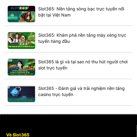
Slot365: Nền tảng sòng bạc trực tuyến nổi
bật tại Việt Nam
Slot365: Khám phá nền tảng máy xèng trực
tuyến hàng đầu
Slot365 là gì và tại sao nó thu hút người chơi
slot trực tuyến
Slot365 - Đánh giá và trải nghiệm nền tảng
casino trực tuyến
Về Slot365