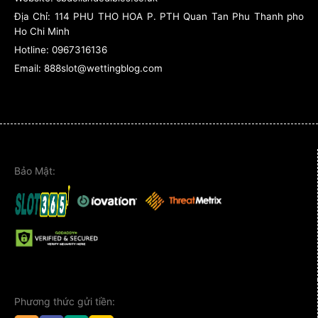
Địa Chỉ:
114 PHU THO HOA P. PTH Quan Tan Phu Thanh pho
Ho Chi Minh
Hotline:
0967316136
Email: 888slot@wettingblog.com
Bảo Mật:
Phương thức gửi tiền: