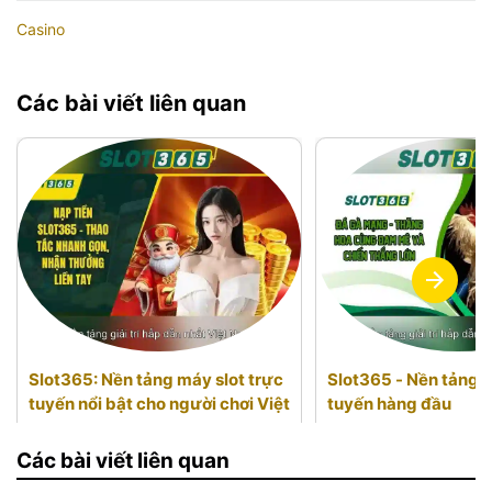
Casino
Các bài viết liên quan
Slot365: Nền tảng máy slot trực
Slot365 - Nền tảng c
tuyến nổi bật cho người chơi Việt
tuyến hàng đầu
Các bài viết liên quan