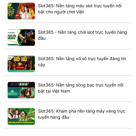
Slot365: Nền tảng máy slot trực tuyến nổi
bật cho người chơi Việt
Slot365 - Nền tảng chơi slot trực tuyến hàng
đầu
Slot365: Nền tảng xổ số trực tuyến đáng tin
cậy
Slot365: Nền tảng sòng bạc trực tuyến nổi
bật tại Việt Nam
Slot365: Khám phá nền tảng máy xèng trực
tuyến hàng đầu