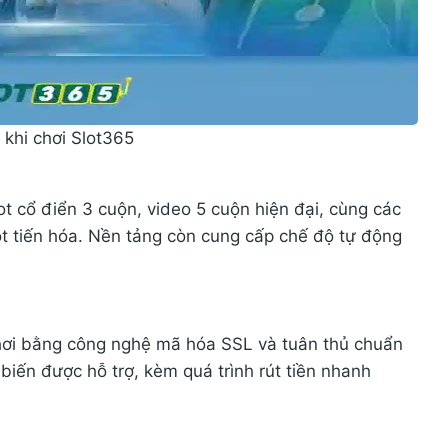
h khi chơi Slot365
lot cổ điển 3 cuộn, video 5 cuộn hiện đại, cùng các
t tiến hóa. Nền tảng còn cung cấp chế độ tự động
hơi bằng công nghệ mã hóa SSL và tuân thủ chuẩn
biến được hỗ trợ, kèm quá trình rút tiền nhanh