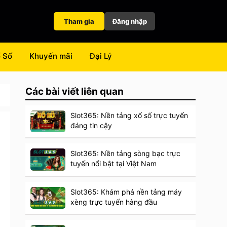
Tham gia
Đăng nhập
 Số
Khuyến mãi
Đại Lý
Các bài viết liên quan
Slot365: Nền tảng xổ số trực tuyến
đáng tin cậy
Slot365: Nền tảng sòng bạc trực
tuyến nổi bật tại Việt Nam
Slot365: Khám phá nền tảng máy
xèng trực tuyến hàng đầu