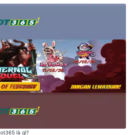
lot365 là gì?