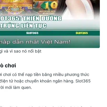
gì và vì sao nó nổi bật
rò chơi
i chơi có thể nạp tiền bằng nhiều phương thức
í điện tử hoặc chuyển khoản ngân hàng. Slot365
ời mới làm quen.