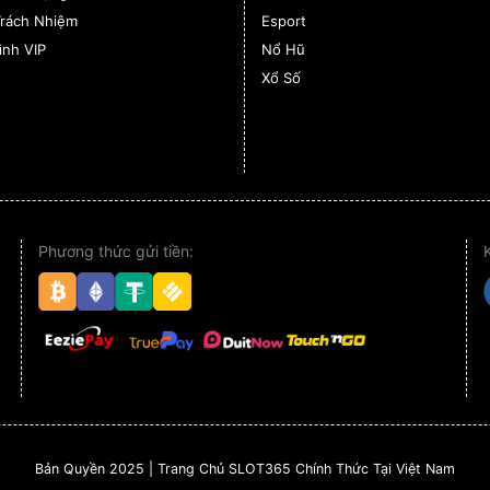
Trách Nhiệm
Esport
ình VIP
Nổ Hũ
Xổ Số
Phương thức gửi tiền:
K
Bản Quyền 2025 | Trang Chủ SLOT365 Chính Thức Tại Việt Nam