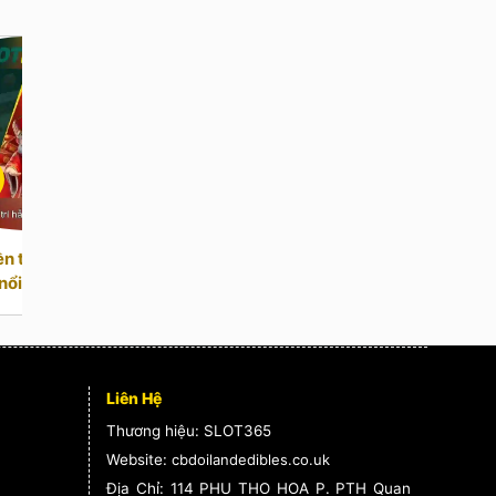
ền tảng máy slot
Slot365 - Nền tảng chơi slot
Slot
nổi bật cho người
trực tuyến hàng đầu
tuyế
Liên Hệ
Thương hiệu: SLOT365
Website:
cbdoilandedibles.co.uk
Địa Chỉ:
114 PHU THO HOA P. PTH Quan