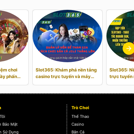
iệm chơi
Slot365: Khám phá nền tảng
Slot365: N
đầy phấn
casino trực tuyến và máy
trực tuyến 
slot hiện đại
chơi Việt
n
Trò Chơi
Tôi
Thể Thao
h Bảo Mật
Casino
n Sử Dụng
Bắn Cá