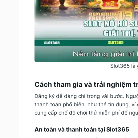
Slot365 là 
Cách tham gia và trải nghiệm t
Đăng ký dễ dàng chỉ trong vài bước. Ngườ
thanh toán phổ biến, như thẻ tín dụng, v
cung cấp chế độ chơi thử miễn phí để ngư
An toàn và thanh toán tại Slot365