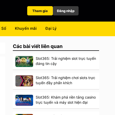
Tham gia
Đăng nhập
 Số
Khuyến mãi
Đại Lý
Các bài viết liên quan
Slot365: Trải nghiệm slot trực tuyến
đáng tin cậy
Slot365: Trải nghiệm chơi slots trực
tuyến đầy phấn khích
Slot365: Khám phá nền tảng casino
trực tuyến và máy slot hiện đại