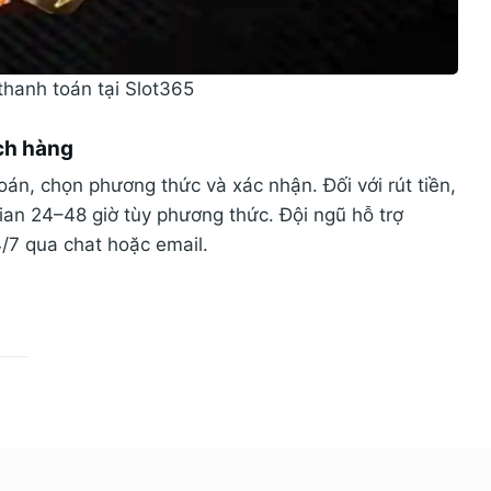
thanh toán tại Slot365
ch hàng
án, chọn phương thức và xác nhận. Đối với rút tiền,
gian 24–48 giờ tùy phương thức. Đội ngũ hỗ trợ
/7 qua chat hoặc email.