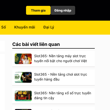
Tham gia
Đăng nhập
 Số
Khuyến mãi
Đại Lý
Các bài viết liên quan
Slot365: Nền tảng máy slot trực
tuyến nổi bật cho người chơi Việt
Slot365 - Nền tảng chơi slot trực
tuyến hàng đầu
Slot365: Nền tảng xổ số trực tuyến
đáng tin cậy