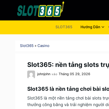
Nhảy
Tìm
đến
kiếm
nội
cho:
dung
SLOT365
Hướng Dẫn
Slot365
»
Casino
Slot365: nền tảng slots tr
johnjohn
Tháng 05 29, 2026
vào
Slot365 là nền tảng chơi bài sl
Slot365 là một nền tảng chơi bài slots trự
thưởng công bằng và trải nghiệm người d