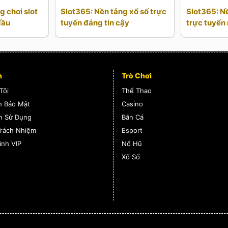
g chơi slot
Slot365: Nền tảng xổ số trực
Slot365: N
đầu
tuyến đáng tin cậy
trực tuyến 
Nam
n
Trò Chơi
Tôi
Thể Thao
h Bảo Mật
Casino
n Sử Dụng
Bắn Cá
Trách Nhiệm
Esport
ình VIP
Nổ Hũ
Xổ Số